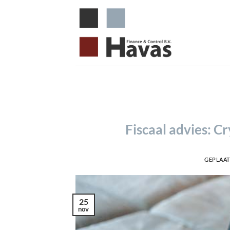
Ga
naar
inhoud
Fiscaal advies: C
GEPLAAT
25
nov