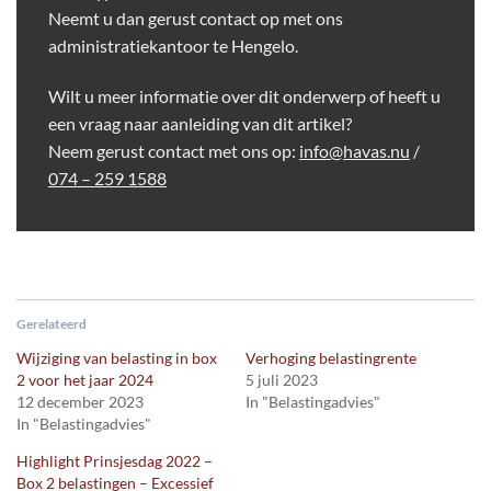
Neemt u dan gerust contact op met ons
administratiekantoor te Hengelo.
Wilt u meer informatie over dit onderwerp of heeft u
een vraag naar aanleiding van dit artikel?
Neem gerust contact met ons op:
info@havas.nu
/
074 – 259 1588
Gerelateerd
Wijziging van belasting in box
Verhoging belastingrente
2 voor het jaar 2024
5 juli 2023
12 december 2023
In "Belastingadvies"
In "Belastingadvies"
Highlight Prinsjesdag 2022 –
Box 2 belastingen – Excessief