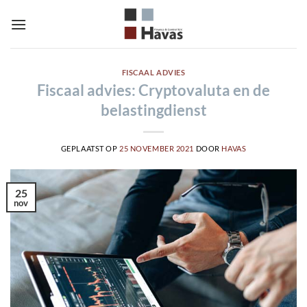
Ga
naar
inhoud
FISCAAL ADVIES
Fiscaal advies: Cryptovaluta en de
belastingdienst
GEPLAATST OP
25 NOVEMBER 2021
DOOR
HAVAS
25
nov