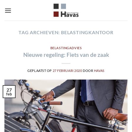
Ga
naar
inhoud
TAG ARCHIEVEN:
BELASTINGKANTOOR
BELASTINGADVIES
Nieuwe regeling: Fiets van de zaak
GEPLAATST OP
27 FEBRUARI 2020
DOOR
HAVAS
27
feb