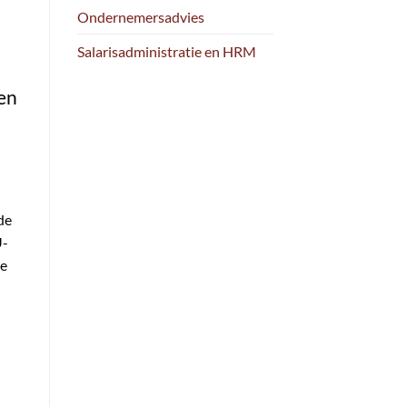
Ondernemersadvies
Salarisadministratie en HRM
een
de
U-
de