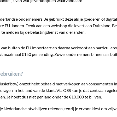
hankelijk van wat je verkoopt en waarvandaan:
derlandse ondernemers. Je gebruikt deze als je goederen of digita
re EU-landen. Denk aan een webshop die levert aan Duitsland, Be
an te melden bij de belastingdienst van die landen.
e van buiten de EU importeert en daarna verkoopt aan particuliere
 tot maximaal €150 per zending. Zowel ondernemers binnen als bui
gebruiken?
clusief btw) omzet hebt behaald met verkopen aan consumenten i
dragen in het land van de klant. Via OSS kun je dat centraal regele
n. Je hoeft dus niet per land onder de €10.000 te blijven.
 Nederlandse btw blijven rekenen, tenzij je ervoor kiest om vrijwi