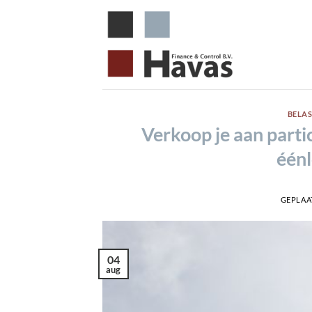
Ga
naar
inhoud
BELA
Verkoop je aan parti
één
GEPLAA
04
aug