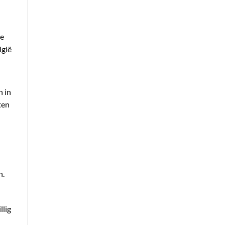
le
lgië
n in
ten
n
n.
llig