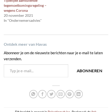
Tijdelijke aanvullende
tegemoetkomingsregeling –
wegens Corona
20 november 2021
In "Ondernemersadvies"
Ontdek meer van Havas
Abonneer je om de nieuwste berichten naar je e-mail te laten
verzenden.
Typ je e-mail...
ABONNEREN
Dit bericht is gepost in
Belastingadvies
. Bookmark de
link
.