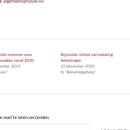
s:
algemeen@havas.nu
btw-nummer voor
Bijzonder uitstel van betaling
szaken vanaf 2020
belastingen
ember 2019
15 december 2020
euws"
In "Belastingadvies"
e-mail te laten verzenden.