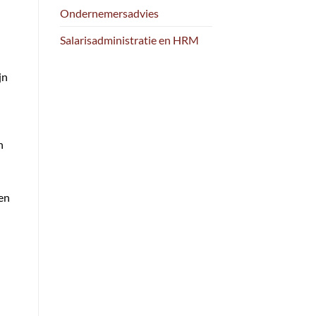
Ondernemersadvies
Salarisadministratie en HRM
jn
n
gen