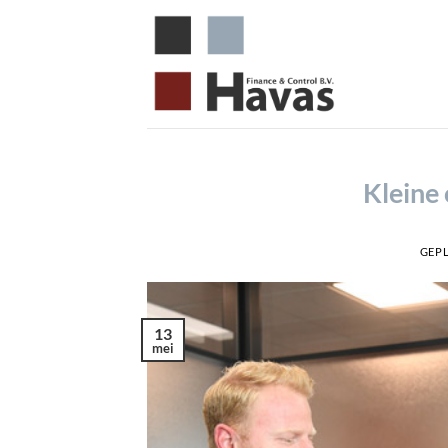
Ga
naar
inhoud
Kleine
GEP
13
mei