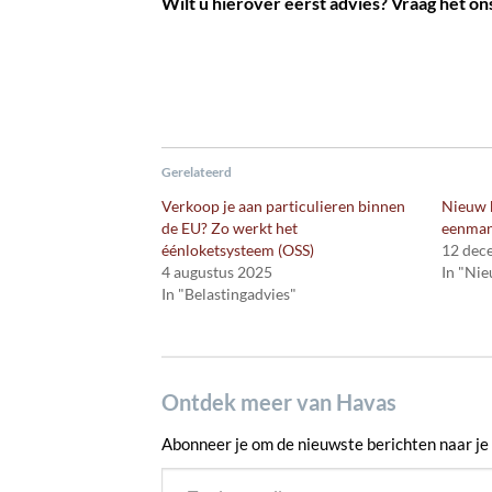
Wilt u hierover eerst advies? Vraag het on
Gerelateerd
Verkoop je aan particulieren binnen
Nieuw 
de EU? Zo werkt het
eenman
éénloketsysteem (OSS)
12 dec
4 augustus 2025
In "Ni
In "Belastingadvies"
Ontdek meer van Havas
Abonneer je om de nieuwste berichten naar je 
Typ je e-mail...