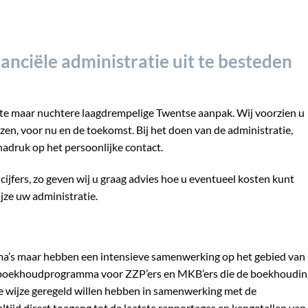
nciële administratie uit te besteden
te maar nuchtere laagdrempelige Twentse aanpak. Wij voorzien u
en, voor nu en de toekomst. Bij het doen van de administratie,
nadruk op het persoonlijke contact.
cijfers, zo geven wij u graag advies hoe u eventueel kosten kunt
jze uw administratie.
’s maar hebben een intensieve samenwerking op het gebied van
 boekhoudprogramma voor ZZP’ers en MKB’ers die de boekhoudin
nte wijze geregeld willen hebben in samenwerking met de
altijd direct toegang tot de laatste rapportages en kengetallen va