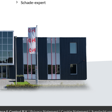
Schade-expert
nce & Control B.V.
|
Privacy Statement
|
Cookie Statement
| 'Aandacht voo