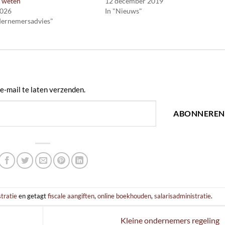
e weten
12 december 2019
2026
In "Nieuws"
dernemersadvies"
e-mail te laten verzenden.
ABONNEREN
stratie
en getagt
fiscale aangiften
,
online boekhouden
,
salarisadministratie
.
Kleine ondernemers regeling