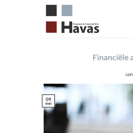
Ga
naar
inhoud
Financiële 
GEP
09
mei