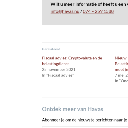
Wilt u meer informatie of heeft u een v
info@havas.nu
/
074 – 259 1588
Gerelateerd
Fiscaal advies: Cryptovaluta en de
Nieuw 
belastingdienst
Belasti
25 november 2021
moet j
In "Fiscaal advies"
7 mei 
In "On
Ontdek meer van Havas
Abonneer je om de nieuwste berichten naar je 
Typ je e-mail...