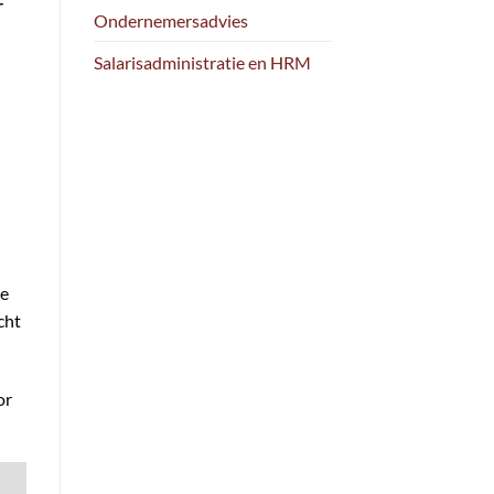
r
Ondernemersadvies
Salarisadministratie en HRM
te
cht
or