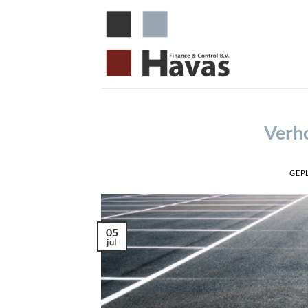
Ga
naar
inhoud
Verho
GEP
05
jul