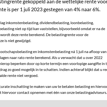
stingrente gekoppeld aan de wettelijke rente voo
nte is per 1 juli 2023 gestegen van 4% naar 6%.
slag inkomstenbelasting, dividendbelasting, loonbelasting,
elasting niet op tijd kan vaststellen, bijvoorbeeld omdat er na de
, wordt deze rente berekend. De belastingrente voor de
e is niet gewijzigd.
otschapsbelasting en inkomstenbelasting ná 1 juli na afloop van
slagen naar rato rente berekend. Als u verwacht dat u over 2022
 hierop beperken door op korte termijn een voorlopige aangifte in 
drag zo goed mogelijk in te schatten. Indien achteraf blijkt dat u re
alde rente niet vergoed.
curate inschatting te maken van uw te betalen belasting en hiervo
unt hiervoor contact opnemen met één van onze belastingadviseurs.