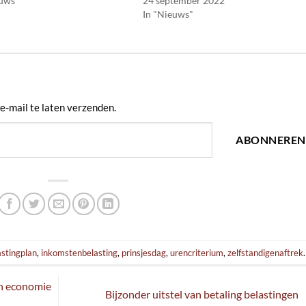
euws"
24 september 2022
In "Nieuws"
e-mail te laten verzenden.
ABONNEREN
astingplan
,
inkomstenbelasting
,
prinsjesdag
,
urencriterium
,
zelfstandigenaftrek
.
en economie
Bijzonder uitstel van betaling belastingen