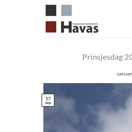
Ga
naar
inhoud
Prinsjesdag 2
GEPLAAT
17
sep